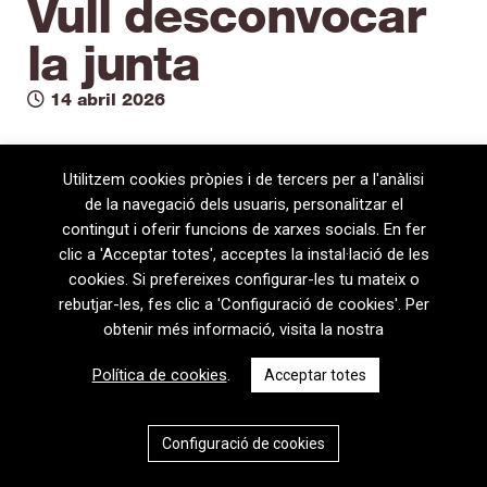
Vull desconvocar
la junta
14 abril 2026
Utilitzem cookies pròpies i de tercers per a l'anàlisi
de la navegació dels usuaris, personalitzar el
contingut i oferir funcions de xarxes socials. En fer
clic a 'Acceptar totes', acceptes la instal·lació de les
cookies. Si prefereixes configurar-les tu mateix o
rebutjar-les, fes clic a 'Configuració de cookies'. Per
obtenir més informació, visita la nostra
08720 Vilafranca del Penedès · General Prim 5, 2n · Barcelona
Política de cookies
.
Acceptar totes
T
+34 938 170 417 ·
F
+34 938 170 301
contem@contem.es
Avís Legal
|
Política de privacitat
|
Política de cookies
Configuració de cookies
CAT
ESP