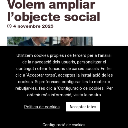
Volem ampliar
l’objecte social
4 novembre 2025
Utilitzem cookies pròpies i de tercers per a l'anàlisi
de la navegació dels usuaris, personalitzar el
contingut i oferir funcions de xarxes socials. En fer
clic a 'Acceptar totes', acceptes la instal·lació de les
cookies. Si prefereixes configurar-les tu mateix o
rebutjar-les, fes clic a 'Configuració de cookies'. Per
obtenir més informació, visita la nostra
08720 Vilafranca del Penedès · General Prim 5, 2n · Barcelona
Política de cookies
.
Acceptar totes
T
+34 938 170 417 ·
F
+34 938 170 301
contem@contem.es
Avís Legal
|
Política de privacitat
|
Política de cookies
Configuració de cookies