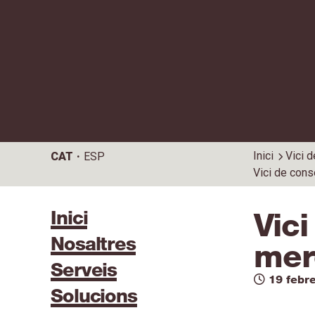
Inici
Vici 
CAT
ESP
Vici de cons
Inici
Vic
Nosaltres
mer
Serveis
19 febr
Solucions