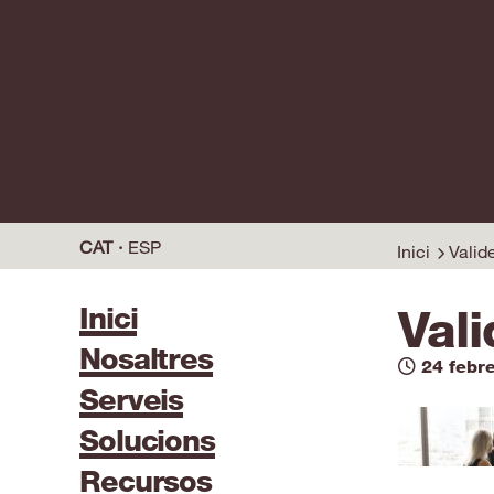
CAT
ESP
Inici
Valid
Inici
Vali
Nosaltres
24 febr
Serveis
Solucions
Recursos