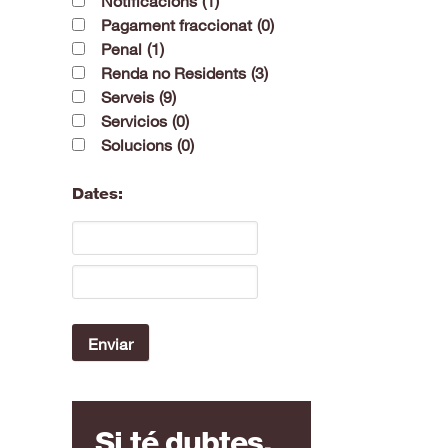
Notificacions
(1)
Pagament fraccionat
(0)
Penal
(1)
Renda no Residents
(3)
Serveis
(9)
Servicios
(0)
Solucions
(0)
Dates:
Si té dubtes,