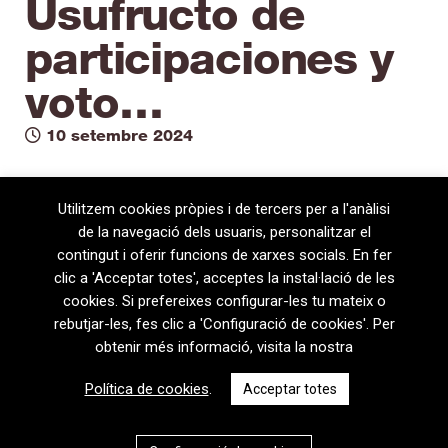
Usufructo de
participaciones y
voto…
10 setembre 2024
Utilitzem cookies pròpies i de tercers per a l'anàlisi
de la navegació dels usuaris, personalitzar el
contingut i oferir funcions de xarxes socials. En fer
clic a 'Acceptar totes', acceptes la instal·lació de les
cookies. Si prefereixes configurar-les tu mateix o
rebutjar-les, fes clic a 'Configuració de cookies'. Per
obtenir més informació, visita la nostra
08720 Vilafranca del Penedès · General Prim 5, 2n · Barcelona
Política de cookies
.
Acceptar totes
T
+34 938 170 417 ·
F
+34 938 170 301
contem@contem.es
Avís Legal
|
Política de privacitat
|
Política de cookies