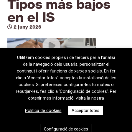
Tipos más bajos
en el IS
2 juny 2026
Utilitzem cookies pròpies i de tercers per a l'anàlisi
de la navegació dels usuaris, personalitzar el
contingut i oferir funcions de xarxes socials. En fer
clic a 'Acceptar totes', acceptes la instal·lació de les
cookies. Si prefereixes configurar-les tu mateix o
rebutjar-les, fes clic a 'Configuració de cookies'. Per
obtenir més informació, visita la nostra
08720 Vilafranca del Penedès · General Prim 5, 2n · Barcelona
Política de cookies
.
Acceptar totes
T
+34 938 170 417 ·
F
+34 938 170 301
contem@contem.es
Avís Legal
|
Política de privacitat
|
Política de cookies
Configuració de cookies