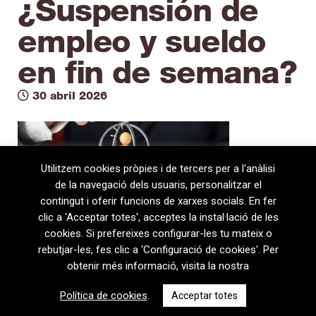
¿Suspensión de
empleo y sueldo
en fin de semana?
30 abril 2026
Utilitzem cookies pròpies i de tercers per a l'anàlisi
de la navegació dels usuaris, personalitzar el
contingut i oferir funcions de xarxes socials. En fer
clic a 'Acceptar totes', acceptes la instal·lació de les
cookies. Si prefereixes configurar-les tu mateix o
rebutjar-les, fes clic a 'Configuració de cookies'. Per
obtenir més informació, visita la nostra
08720 Vilafranca del Penedès · General Prim 5, 2n · Barcelona
Política de cookies
.
Acceptar totes
T
+34 938 170 417 ·
F
+34 938 170 301