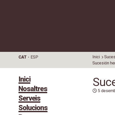
Inici
Suces
CAT
ESP
Sucesión her
Inici
Suce
Nosaltres
5 desemb
Serveis
Solucions