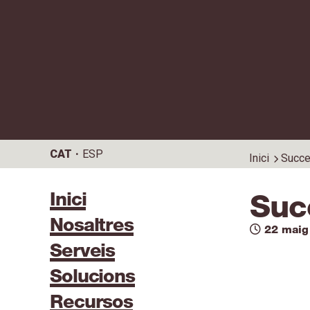
CAT
ESP
Inici
Succe
Inici
Suc
Nosaltres
22 maig
Serveis
Solucions
Recursos