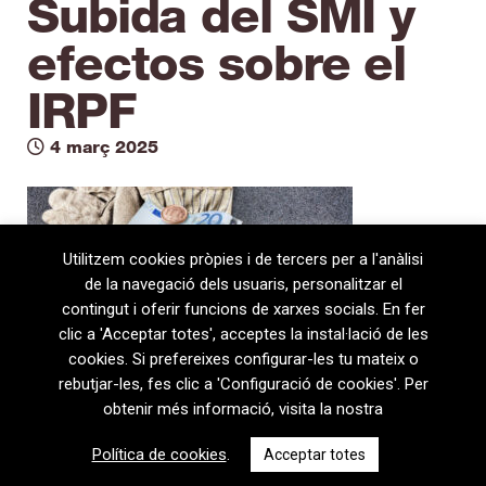
Subida del SMI y
efectos sobre el
IRPF
4 març 2025
Utilitzem cookies pròpies i de tercers per a l'anàlisi
de la navegació dels usuaris, personalitzar el
contingut i oferir funcions de xarxes socials. En fer
clic a 'Acceptar totes', acceptes la instal·lació de les
cookies. Si prefereixes configurar-les tu mateix o
rebutjar-les, fes clic a 'Configuració de cookies'. Per
obtenir més informació, visita la nostra
08720 Vilafranca del Penedès · General Prim 5, 2n · Barcelona
Política de cookies
.
Acceptar totes
T
+34 938 170 417 ·
F
+34 938 170 301