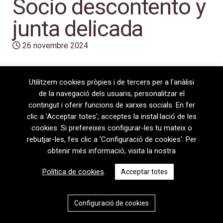
Socio descontento y
junta delicada
26 novembre 2024
Utilitzem cookies pròpies i de tercers per a l'anàlisi
de la navegació dels usuaris, personalitzar el
contingut i oferir funcions de xarxes socials. En fer
clic a 'Acceptar totes', acceptes la instal·lació de les
cookies. Si prefereixes configurar-les tu mateix o
rebutjar-les, fes clic a 'Configuració de cookies'. Per
obtenir més informació, visita la nostra
08720 Vilafranca del Penedès · General Prim 5, 2n · Barcelona
Política de cookies
.
Acceptar totes
T
+34 938 170 417 ·
F
+34 938 170 301
contem@contem.es
Avís Legal
|
Política de privacitat
|
Política de cookies
Configuració de cookies
CAT
ESP