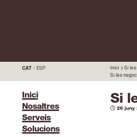
Inici
Si le
CAT
ESP
Si les negoc
Inici
Si 
Nosaltres
26 juny
Serveis
Solucions