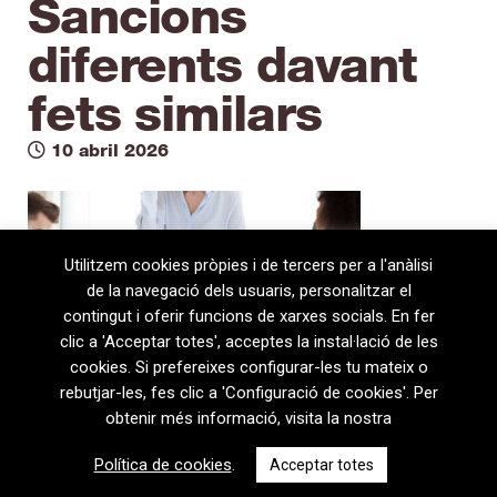
Sancions
diferents davant
fets similars
10 abril 2026
Utilitzem cookies pròpies i de tercers per a l'anàlisi
de la navegació dels usuaris, personalitzar el
contingut i oferir funcions de xarxes socials. En fer
clic a 'Acceptar totes', acceptes la instal·lació de les
cookies. Si prefereixes configurar-les tu mateix o
rebutjar-les, fes clic a 'Configuració de cookies'. Per
obtenir més informació, visita la nostra
08720 Vilafranca del Penedès · General Prim 5, 2n · Barcelona
Política de cookies
.
Acceptar totes
T
+34 938 170 417 ·
F
+34 938 170 301