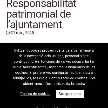
Responsabilitat
patrimonial de
l’ajuntament
31 març 2025
Utilitzem cookies pròpies i de tercers per a l'anàlisi
de la navegació dels usuaris, personalitzar el
contingut i oferir funcions de xarxes socials. En fer
clic a 'Acceptar totes', acceptes la instal·lació de les
cookies. Si prefereixes configurar-les tu mateix o
rebutjar-les, fes clic a 'Configuració de cookies'. Per
obtenir més informació, visita la nostra
08720 Vilafranca del Penedès · General Prim 5, 2n · Barcelona
Política de cookies
.
Acceptar totes
T
+34 938 170 417 ·
F
+34 938 170 301
contem@contem.es
Avís Legal
|
Política de privacitat
|
Política de cookies