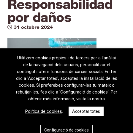
Responsabilidad
por daños
31 octubre 2024
Utilitzem cookies pròpies i de tercers per a l'anàlisi
de la navegació dels usuaris, personalitzar el
contingut i oferir funcions de xarxes socials. En fer
clic a 'Acceptar totes', acceptes la instal·lació de les
cookies. Si prefereixes configurar-les tu mateix o
rebutjar-les, fes clic a 'Configuració de cookies'. Per
obtenir més informació, visita la nostra
08720 Vilafranca del Penedès · General Prim 5, 2n · Barcelona
Política de cookies
.
Acceptar totes
T
+34 938 170 417 ·
F
+34 938 170 301
contem@contem.es
Avís Legal
|
Política de privacitat
|
Política de cookies
Configuració de cookies