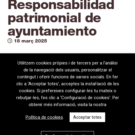
Responsabilidad
patrimonial de
ayuntamiento
18 març 2025
Utilitzem cookies pròpies i de tercers per a l'anàlisi
de la navegació dels usuaris, personalitzar el
contingut i oferir funcions de xarxes socials. En fer
clic a 'Acceptar totes', acceptes la instal·lació de les
cookies. Si prefereixes configurar-les tu mateix o
rebutjar-les, fes clic a 'Configuració de cookies'. Per
obtenir més informació, visita la nostra
08720 Vilafranca del Penedès · General Prim 5, 2n · Barcelona
Política de cookies
.
Acceptar totes
T
+34 938 170 417 ·
F
+34 938 170 301
contem@contem.es
Avís Legal
|
Política de privacitat
|
Política de cookies