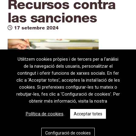
Recursos contra
las sanciones
17 setembre 2024
Utilitzem cookies pròpies i de tercers per a l'anàlisi
de la navegació dels usuaris, personalitzar el
contingut i oferir funcions de xarxes socials. En fer
clic a 'Acceptar totes', acceptes la instal·lació de les
cookies. Si prefereixes configurar-les tu mateix o
rebutjar-les, fes clic a 'Configuració de cookies'. Per
obtenir més informació, visita la nostra
08720 Vilafranca del Penedès · General Prim 5, 2n · Barcelona
Política de cookies
.
Acceptar totes
T
+34 938 170 417 ·
F
+34 938 170 301
contem@contem.es
Avís Legal
|
Política de privacitat
|
Política de cookies
Configuració de cookies