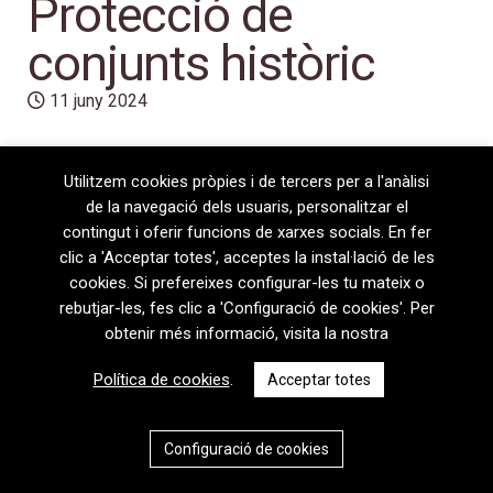
Protecció de
conjunts històric
11 juny 2024
Utilitzem cookies pròpies i de tercers per a l'anàlisi
de la navegació dels usuaris, personalitzar el
contingut i oferir funcions de xarxes socials. En fer
clic a 'Acceptar totes', acceptes la instal·lació de les
cookies. Si prefereixes configurar-les tu mateix o
rebutjar-les, fes clic a 'Configuració de cookies'. Per
obtenir més informació, visita la nostra
08720 Vilafranca del Penedès · General Prim 5, 2n · Barcelona
Política de cookies
.
Acceptar totes
T
+34 938 170 417 ·
F
+34 938 170 301
contem@contem.es
Avís Legal
|
Política de privacitat
|
Política de cookies
Configuració de cookies
CAT
ESP