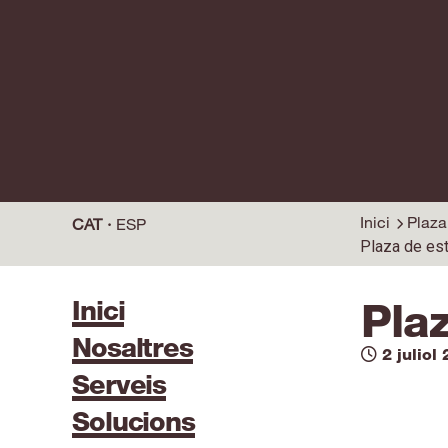
Inici
Plaza
CAT
ESP
Plaza de es
Inici
Pla
Nosaltres
2 juliol
Serveis
Solucions