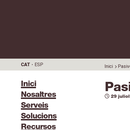
CAT
ESP
Inici
Pasivo
Inici
Pasi
Nosaltres
29 julio
Serveis
Solucions
Recursos