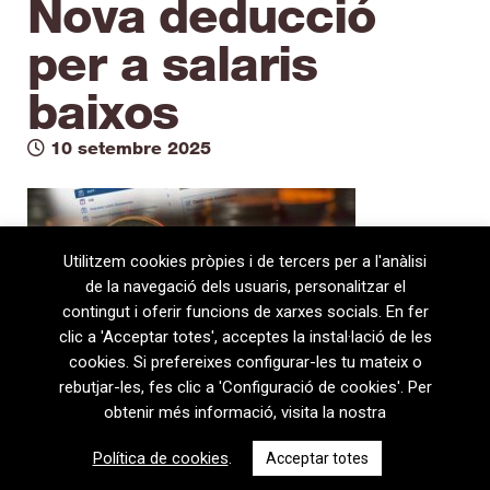
Nova deducció
per a salaris
baixos
10 setembre 2025
Utilitzem cookies pròpies i de tercers per a l'anàlisi
de la navegació dels usuaris, personalitzar el
contingut i oferir funcions de xarxes socials. En fer
clic a 'Acceptar totes', acceptes la instal·lació de les
cookies. Si prefereixes configurar-les tu mateix o
rebutjar-les, fes clic a 'Configuració de cookies'. Per
obtenir més informació, visita la nostra
08720 Vilafranca del Penedès · General Prim 5, 2n · Barcelona
Política de cookies
.
Acceptar totes
T
+34 938 170 417 ·
F
+34 938 170 301