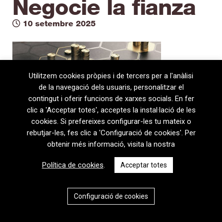
Negocie la fianza
10 setembre 2025
Utilitzem cookies pròpies i de tercers per a l'anàlisi
de la navegació dels usuaris, personalitzar el
contingut i oferir funcions de xarxes socials. En fer
clic a 'Acceptar totes', acceptes la instal·lació de les
cookies. Si prefereixes configurar-les tu mateix o
rebutjar-les, fes clic a 'Configuració de cookies'. Per
obtenir més informació, visita la nostra
08720 Vilafranca del Penedès · General Prim 5, 2n · Barcelona
Política de cookies
.
Acceptar totes
T
+34 938 170 417 ·
F
+34 938 170 301
contem@contem.es
Avís Legal
|
Política de privacitat
|
Política de cookies
Configuració de cookies
CAT
ESP