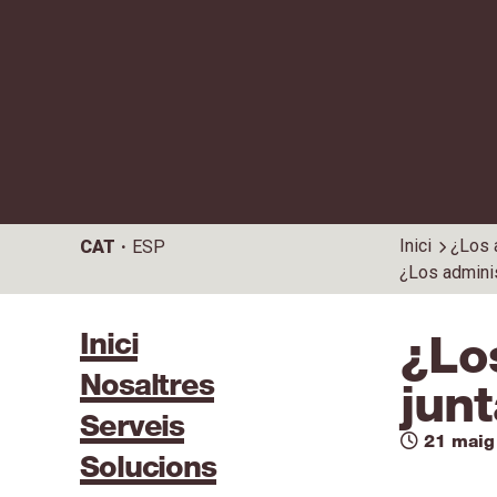
Inici
¿Los 
CAT
ESP
¿Los adminis
Inici
¿Lo
Nosaltres
jun
Serveis
21 maig
Solucions