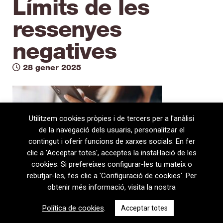
Límits de les
ressenyes
negatives
28 gener 2025
Utilitzem cookies pròpies i de tercers per a l'anàlisi
de la navegació dels usuaris, personalitzar el
contingut i oferir funcions de xarxes socials. En fer
clic a 'Acceptar totes', acceptes la instal·lació de les
cookies. Si prefereixes configurar-les tu mateix o
rebutjar-les, fes clic a 'Configuració de cookies'. Per
obtenir més informació, visita la nostra
08720 Vilafranca del Penedès · General Prim 5, 2n · Barcelona
Política de cookies
.
Acceptar totes
T
+34 938 170 417 ·
F
+34 938 170 301