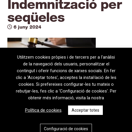
Indemnització per
seqüeles
6 juny 2024
Utilitzem cookies pròpies i de tercers per a l'anàlisi
de la navegació dels usuaris, personalitzar el
contingut i oferir funcions de xarxes socials. En fer
clic a 'Acceptar totes', acceptes la instal·lació de les
cookies. Si prefereixes configurar-les tu mateix o
rebutjar-les, fes clic a 'Configuració de cookies'. Per
obtenir més informació, visita la nostra
08720 Vilafranca del Penedès · General Prim 5, 2n · Barcelona
Política de cookies
.
Acceptar totes
T
+34 938 170 417 ·
F
+34 938 170 301
contem@contem.es
Avís Legal
|
Política de privacitat
|
Política de cookies
Configuració de cookies