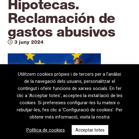
Hipotecas.
Reclamación de
gastos abusivos
3 juny 2024
Utilitzem cookies pròpies i de tercers per a l'anàlisi
de la navegació dels usuaris, personalitzar el
contingut i oferir funcions de xarxes socials. En fer
clic a 'Acceptar totes', acceptes la instal·lació de les
cookies. Si prefereixes configurar-les tu mateix o
rebutjar-les, fes clic a 'Configuració de cookies'. Per
obtenir més informació, visita la nostra
08720 Vilafranca del Penedès · General Prim 5, 2n · Barcelona
Política de cookies
.
Acceptar totes
T
+34 938 170 417 ·
F
+34 938 170 301