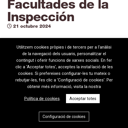
Facultades de la
Inspección
21 octubre 2024
Utilitzem cookies pròpies i de tercers per a l'anàlisi
de la navegació dels usuaris, personalitzar el
contingut i oferir funcions de xarxes socials. En fer
clic a 'Acceptar totes', acceptes la instal·lació de les
cookies. Si prefereixes configurar-les tu mateix o
rebutjar-les, fes clic a 'Configuració de cookies'. Per
obtenir més informació, visita la nostra
08720 Vilafranca del Penedès · General Prim 5, 2n · Barcelona
Política de cookies
.
Acceptar totes
T
+34 938 170 417 ·
F
+34 938 170 301
contem@contem.es
Avís Legal
|
Política de privacitat
|
Política de cookies
Configuració de cookies
CAT
ESP