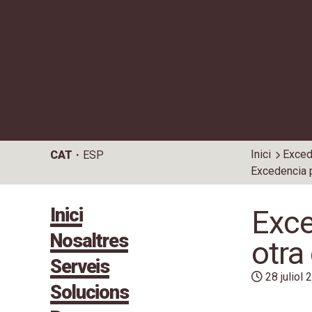
Inici
Exced
CAT
ESP
Inici
Exce
Nosaltres
otra
Serveis
28 juliol
Solucions