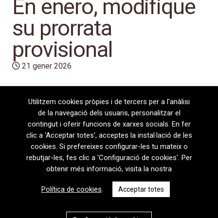
En enero, modifique
su prorrata
provisional
21 gener 2026
Utilitzem cookies pròpies i de tercers per a l'anàlisi
de la navegació dels usuaris, personalitzar el
contingut i oferir funcions de xarxes socials. En fer
clic a 'Acceptar totes', acceptes la instal·lació de les
cookies. Si prefereixes configurar-les tu mateix o
rebutjar-les, fes clic a 'Configuració de cookies'. Per
obtenir més informació, visita la nostra
08720 Vilafranca del Penedès · General Prim 5, 2n · Barcelona
Política de cookies
.
Acceptar totes
T
+34 938 170 417 ·
F
+34 938 170 301
contem@contem.es
Avís Legal
|
Política de privacitat
|
Política de cookies