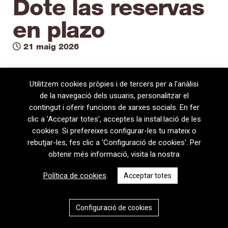
Dote las reservas
en plazo
21 maig 2026
Utilitzem cookies pròpies i de tercers per a l'anàlisi
de la navegació dels usuaris, personalitzar el
contingut i oferir funcions de xarxes socials. En fer
clic a 'Acceptar totes', acceptes la instal·lació de les
cookies. Si prefereixes configurar-les tu mateix o
rebutjar-les, fes clic a 'Configuració de cookies'. Per
obtenir més informació, visita la nostra
08720 Vilafranca del Penedès · General Prim 5, 2n · Barcelona
Política de cookies
.
Acceptar totes
T
+34 938 170 417 ·
F
+34 938 170 301
contem@contem.es
Avís Legal
|
Política de privacitat
|
Política de cookies
Configuració de cookies
CAT
ESP