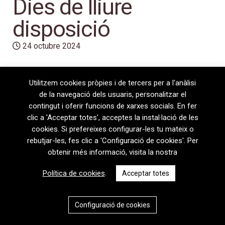
Dies de lliure
disposició
24 octubre 2024
Utilitzem cookies pròpies i de tercers per a l'anàlisi
de la navegació dels usuaris, personalitzar el
contingut i oferir funcions de xarxes socials. En fer
clic a 'Acceptar totes', acceptes la instal·lació de les
cookies. Si prefereixes configurar-les tu mateix o
rebutjar-les, fes clic a 'Configuració de cookies'. Per
obtenir més informació, visita la nostra
08720 Vilafranca del Penedès · General Prim 5, 2n · Barcelona
Política de cookies
.
Acceptar totes
T
+34 938 170 417 ·
F
+34 938 170 301
contem@contem.es
Avís Legal
|
Política de privacitat
|
Política de cookies
Configuració de cookies
CAT
ESP