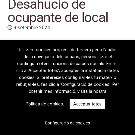
Desahucio de
ocupante de local
9 setembre 2024
Utilitzem cookies pròpies i de tercers per a l'anàlisi
de la navegació dels usuaris, personalitzar el
contingut i oferir funcions de xarxes socials. En fer
clic a 'Acceptar totes', acceptes la instal·lació de les
cookies. Si prefereixes configurar-les tu mateix o
rebutjar-les, fes clic a 'Configuració de cookies'. Per
obtenir més informació, visita la nostra
08720 Vilafranca del Penedès · General Prim 5, 2n · Barcelona
Política de cookies
.
Acceptar totes
T
+34 938 170 417 ·
F
+34 938 170 301
contem@contem.es
Avís Legal
|
Política de privacitat
|
Política de cookies
Configuració de cookies
CAT
ESP