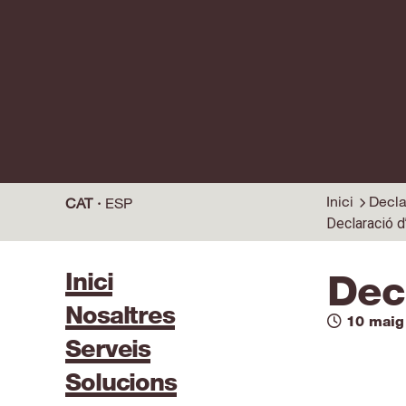
Inici
Decla
CAT
ESP
Declaració d
Inici
Dec
Nosaltres
10 maig
Serveis
Solucions