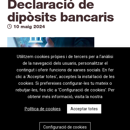
Declaració de
dipòsits bancaris
10 maig 2024
Utilitzem cookies pròpies i de tercers per a l'anàlisi
de la navegació dels usuaris, personalitzar el
contingut i oferir funcions de xarxes socials. En fer
clic a 'Acceptar totes', acceptes la instal·lació de les
cookies. Si prefereixes configurar-les tu mateix o
rebutjar-les, fes clic a 'Configuració de cookies'. Per
obtenir més informació, visita la nostra
08720 Vilafranca del Penedès · General Prim 5, 2n · Barcelona
Política de cookies
.
Acceptar totes
T
+34 938 170 417 ·
F
+34 938 170 301
contem@contem.es
Avís Legal
|
Política de privacitat
|
Política de cookies
Configuració de cookies