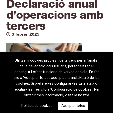
Declaració anual
d’operacions amb
tercers
3 febrer 2025
Utilitzem cookies pròpies i de tercers per a l'anàlisi
de la navegació dels usuaris, personalitzar el
contingut i oferir funcions de xarxes socials. En fer
clic a 'Acceptar totes', acceptes la instal·lació de les
cookies. Si prefereixes configurar-les tu mateix o
rebutjar-les, fes clic a 'Configuració de cookies'. Per
obtenir més informació, visita la nostra
08720 Vilafranca del Penedès · General Prim 5, 2n · Barcelona
Política de cookies
.
Acceptar totes
T
+34 938 170 417 ·
F
+34 938 170 301