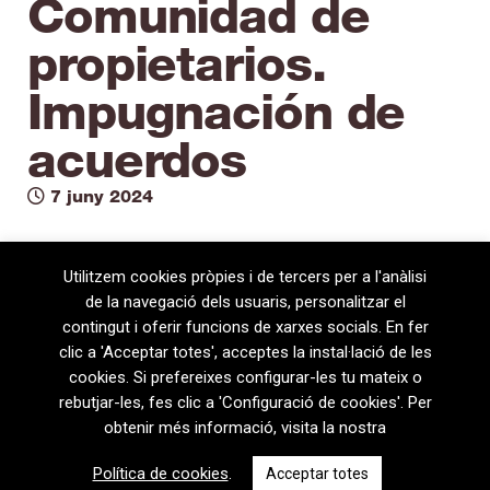
Comunidad de
propietarios.
Impugnación de
acuerdos
7 juny 2024
Utilitzem cookies pròpies i de tercers per a l'anàlisi
de la navegació dels usuaris, personalitzar el
contingut i oferir funcions de xarxes socials. En fer
clic a 'Acceptar totes', acceptes la instal·lació de les
cookies. Si prefereixes configurar-les tu mateix o
rebutjar-les, fes clic a 'Configuració de cookies'. Per
obtenir més informació, visita la nostra
08720 Vilafranca del Penedès · General Prim 5, 2n · Barcelona
Política de cookies
.
Acceptar totes
T
+34 938 170 417 ·
F
+34 938 170 301