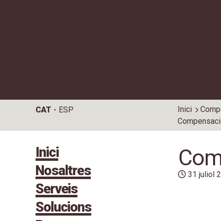
Inici
Compe
CAT
ESP
Compensació
Inici
Comp
Nosaltres
31 juliol
Serveis
Solucions