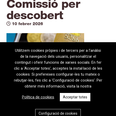
Comissió per
descobert
10 febrer 2026
Utilitzem cookies pròpies i de tercers per a l'anàlisi
de la navegació dels usuaris, personalitzar el
contingut i oferir funcions de xarxes socials. En fer
clic a 'Acceptar totes', acceptes la instal·lació de les
cookies. Si prefereixes configurar-les tu mateix o
rebutjar-les, fes clic a 'Configuració de cookies'. Per
obtenir més informació, visita la nostra
08720 Vilafranca del Penedès · General Prim 5, 2n · Barcelona
Política de cookies
.
Acceptar totes
T
+34 938 170 417 ·
F
+34 938 170 301
contem@contem.es
Avís Legal
|
Política de privacitat
|
Política de cookies
Configuració de cookies