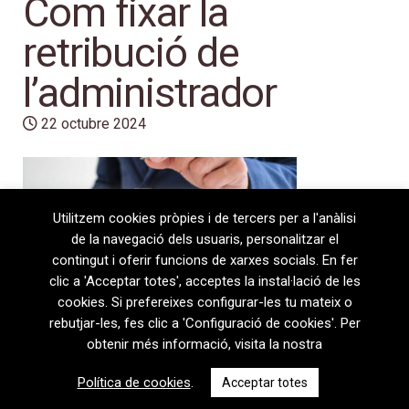
Com fixar la
retribució de
l’administrador
22 octubre 2024
Utilitzem cookies pròpies i de tercers per a l'anàlisi
de la navegació dels usuaris, personalitzar el
contingut i oferir funcions de xarxes socials. En fer
clic a 'Acceptar totes', acceptes la instal·lació de les
cookies. Si prefereixes configurar-les tu mateix o
rebutjar-les, fes clic a 'Configuració de cookies'. Per
obtenir més informació, visita la nostra
08720 Vilafranca del Penedès · General Prim 5, 2n · Barcelona
Política de cookies
.
Acceptar totes
T
+34 938 170 417 ·
F
+34 938 170 301