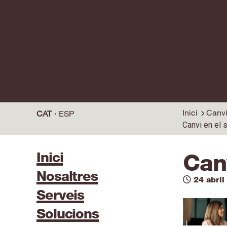
Inici
Canvi
CAT
ESP
Canvi en el
Inici
Can
Nosaltres
24 abril
Serveis
Solucions