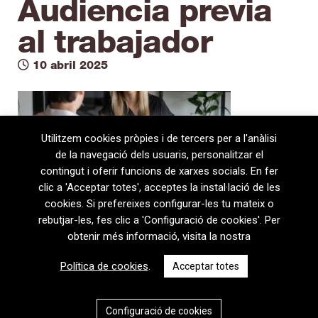
Audiencia previa
al trabajador
10 abril 2025
Utilitzem cookies pròpies i de tercers per a l'anàlisi
de la navegació dels usuaris, personalitzar el
contingut i oferir funcions de xarxes socials. En fer
clic a 'Acceptar totes', acceptes la instal·lació de les
cookies. Si prefereixes configurar-les tu mateix o
rebutjar-les, fes clic a 'Configuració de cookies'. Per
obtenir més informació, visita la nostra
08720 Vilafranca del Penedès · General Prim 5, 2n · Barcelona
Política de cookies
.
Acceptar totes
T
+34 938 170 417 ·
F
+34 938 170 301
contem@contem.es
Avís Legal
|
Política de privacitat
|
Política de cookies
Configuració de cookies