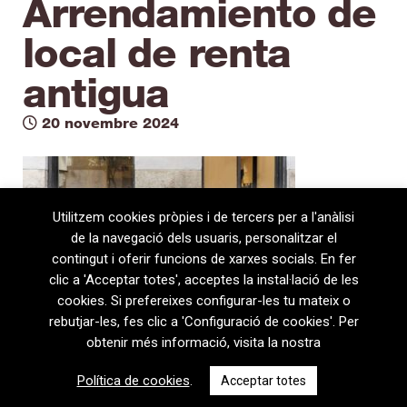
Arrendamiento de
local de renta
antigua
20 novembre 2024
Utilitzem cookies pròpies i de tercers per a l'anàlisi
de la navegació dels usuaris, personalitzar el
contingut i oferir funcions de xarxes socials. En fer
clic a 'Acceptar totes', acceptes la instal·lació de les
cookies. Si prefereixes configurar-les tu mateix o
rebutjar-les, fes clic a 'Configuració de cookies'. Per
obtenir més informació, visita la nostra
08720 Vilafranca del Penedès · General Prim 5, 2n · Barcelona
Política de cookies
.
Acceptar totes
T
+34 938 170 417 ·
F
+34 938 170 301