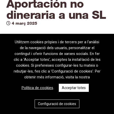
Aportación no
dineraria a una SL
4 març 2025
Utilitzem cookies pròpies i de tercers per a l'anàlisi
de la navegació dels usuaris, personalitzar el
contingut i oferir funcions de xarxes socials. En fer
clic a 'Acceptar totes', acceptes la instal·lació de les
cookies. Si prefereixes configurar-les tu mateix o
rebutjar-les, fes clic a 'Configuració de cookies'. Per
obtenir més informació, visita la nostra
08720 Vilafranca del Penedès · General Prim 5, 2n · Barcelona
Política de cookies
.
Acceptar totes
T
+34 938 170 417 ·
F
+34 938 170 301
contem@contem.es
Avís Legal
|
Política de privacitat
|
Política de cookies
Configuració de cookies
CAT
ESP