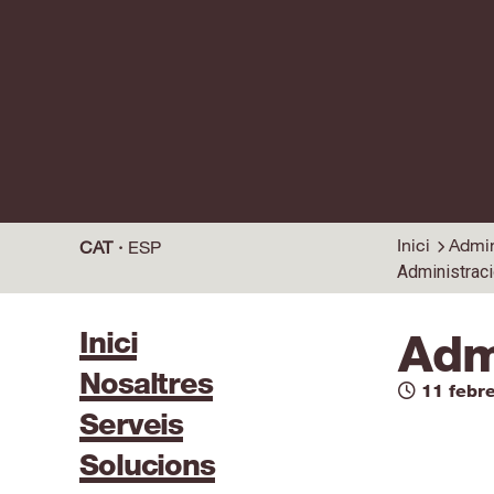
Inici
Admin
CAT
ESP
Administraci
Inici
Adm
Nosaltres
11 febr
Serveis
Solucions